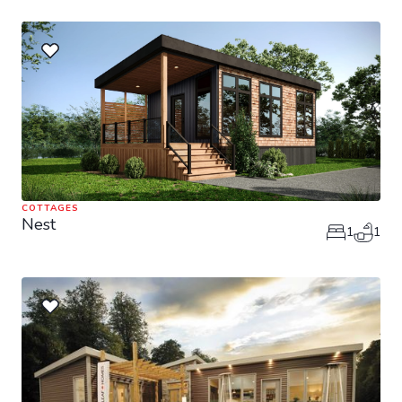
COTTAGES
Nest
1
1