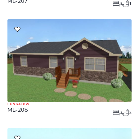
ML-207
3
1
BUNGALOW
ML-208
3
2