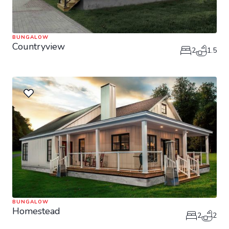
BUNGALOW
Countryview
2
1.5
BUNGALOW
Homestead
2
2